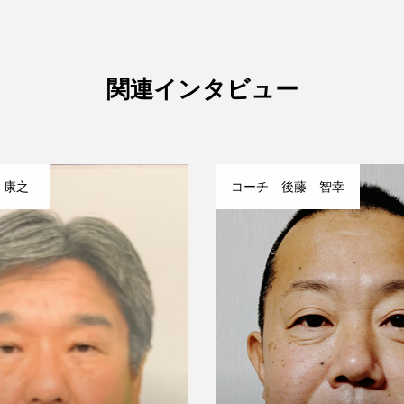
関連インタビュー
 康之
コーチ 後藤 智幸
活動報告
STAFF一覧
スケジュール
合せ