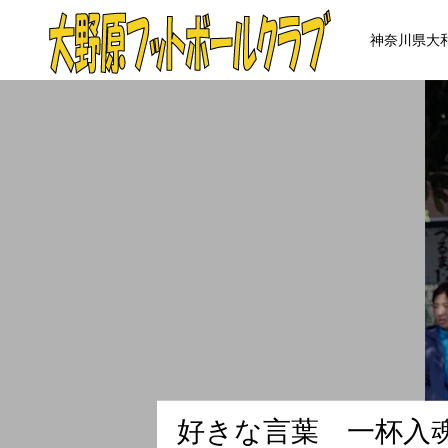
神奈川県大
好
き
な
言
葉
一
杯
入