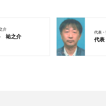
之介
代表・
谷 祐之介
代表