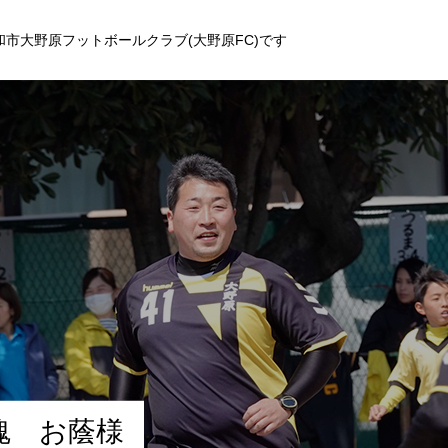
和市大野原フットボールクラブ(大野原FC)です
魂
お
蔭
様