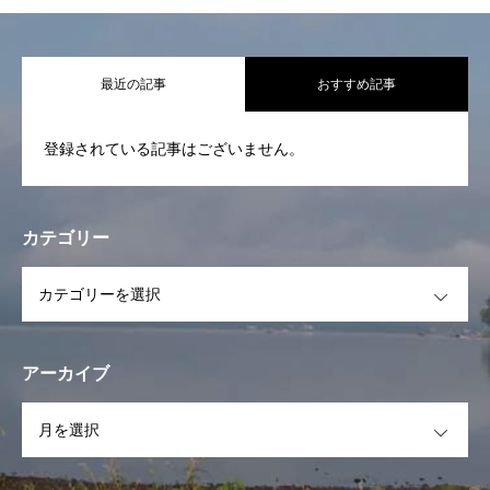
代表挨拶 基本活動
最近の記事
おすすめ記事
活動報告
登録されている記事はございません。
STAFF一覧
スケジュール
カテゴリー
イベント
OPEN
フォトギャラリー
お問合せ
アーカイブ
OPEN
お知らせ一覧
代表挨拶 基本活動
活動報告
STAFF一覧
スケ