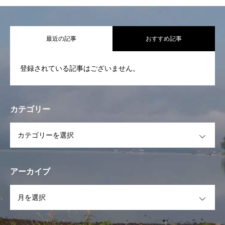
代表挨拶 基本活動
最近の記事
おすすめ記事
活動報告
登録されている記事はございません。
STAFF一覧
スケジュール
カテゴリー
イベント
OPEN
フォトギャラリー
お問合せ
アーカイブ
OPEN
お知らせ一覧
代表挨拶 基本活動
活動報告
STAFF一覧
スケ