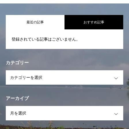
代表挨拶 基本活動
最近の記事
おすすめ記事
活動報告
登録されている記事はございません。
STAFF一覧
スケジュール
カテゴリー
イベント
OPEN
フォトギャラリー
お問合せ
アーカイブ
OPEN
お知らせ一覧
代表挨拶 基本活動
活動報告
STAFF一覧
スケ