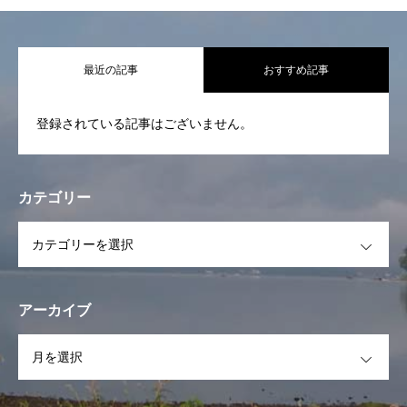
代表挨拶 基本活動
最近の記事
おすすめ記事
活動報告
登録されている記事はございません。
STAFF一覧
スケジュール
カテゴリー
イベント
OPEN
フォトギャラリー
お問合せ
アーカイブ
OPEN
お知らせ一覧
代表挨拶 基本活動
活動報告
STAFF一覧
スケ