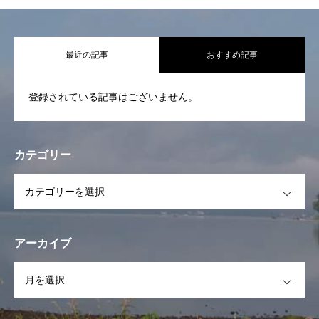
代表挨拶 基本活動
最近の記事
おすすめ記事
活動報告
登録されている記事はございません。
STAFF一覧
スケジュール
カテゴリー
イベント
OPEN
フォトギャラリー
お問合せ
アーカイブ
OPEN
お知らせ一覧
代表挨拶 基本活動
活動報告
STAFF一覧
スケ