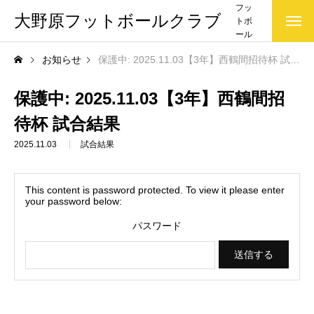
フッ
大野原フットボールクラブ
トボ
ール
クラ
お知らせ
保護中: 2025.11.03【3年】西鶴間招待杯 試合結果
ブ(大
野原
FC)で
保護中: 2025.11.03【3年】西鶴間招
す
待杯 試合結果
2025.11.03
試合結果
This content is password protected. To view it please enter
your password below:
パスワード
お知らせ一覧