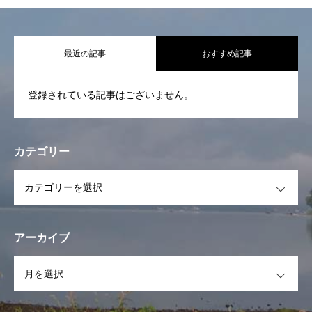
代表挨拶 基本活動
最近の記事
おすすめ記事
活動報告
登録されている記事はございません。
STAFF一覧
スケジュール
カテゴリー
イベント
OPEN
フォトギャラリー
お問合せ
アーカイブ
OPEN
お知らせ一覧
代表挨拶 基本活動
活動報告
STAFF一覧
スケ